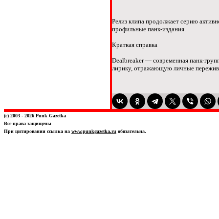
Релиз клипа продолжает серию активно
профильные панк-издания.
Краткая справка
Dealbreaker — современная панк-груп
лирику, отражающую личные пережива
(c) 2003 - 2026 Punk Gazetka
Все права защищены
При цитировании ссылка на
www.punkgazetka.ru
обязательна.