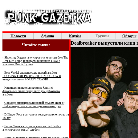
Новости
Афиша
Клубы
Группы
Обзоры
Dealbreaker выпустили клип н
Читайте также:
-
Shooting Daggers анонсировали мини-альбом The
Real Life Thing и выпустили клип на Glow с
участием Dennis Lyxzén
-
Ecca Vandal анонсировала новый альбом
LOOKING FOR PEOPLE TO UNFOLLOW и
выпустила сингл SORRY! CRASH!
-
Knumears выпустили клип на Untitled —
финальный сингл перед выходом дебютного
альбома
-
Converge анонсировали новый альбом Hum of
Hurt и выпустили клип на одноимённый трек
-
Dillinger Four выпустили первую новую песню за
18 лет
-
Future Teens выпустили клип на Bad Faith и
анонсировали новый альбом
-
Weird Nightmare выпустили клип на песню Where