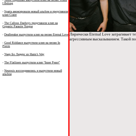
I Belong
-
Sparta анонсировали новый альбом и представили
клип Crater
-
The Callous Daoboys представили клип на
Gigantic Parasite Tongue
Лирически Eternal Love затрагивает 
-
Dealbreaker выпустили клип на песню Eternal Love
агрессивным высказыванием. Такой по
-
Good Riddance выпустили клип на песню In
Pieces
-
Умер Бо Людерс из Harm’s Way
-
The Flatliners выпустили клип “Inner Peace”
-
Neurosis воссоединились и выпустили новый
альбом