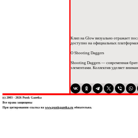
Клип на Glow визуально отражает по
доступно на официальных платформах
О Shooting Daggers
Shooting Daggers — современная брит
элементами. Коллектив уделяет вниман
(c) 2003 - 2026 Punk Gazetka
Все права защищены
При цитировании ссылка на
www.punkgazetka.ru
обязательна.