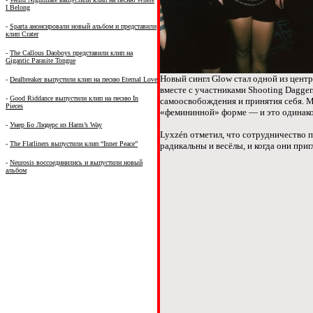
I Belong
-
Sparta анонсировали новый альбом и представили
клип Crater
-
The Callous Daoboys представили клип на
Gigantic Parasite Tongue
Новый сингл Glow стал одной из цент
-
Dealbreaker выпустили клип на песню Eternal Love
вместе с участниками Shooting Dagger
-
Good Riddance выпустили клип на песню In
самоосвобождения и принятия себя. Му
Pieces
«фемининной» форме — и это одинако
-
Умер Бо Людерс из Harm’s Way
Lyxzén отметил, что сотрудничество 
-
The Flatliners выпустили клип “Inner Peace”
радикальны и весёлы, и когда они приг
-
Neurosis воссоединились и выпустили новый
альбом