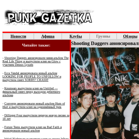
Новости
Афиша
Клубы
Группы
Обзоры
Shooting Daggers анонсировал
Читайте также:
-
Shooting Daggers анонсировали мини-альбом The
Real Life Thing и выпустили клип на Glow с
участием Dennis Lyxzén
-
Ecca Vandal анонсировала новый альбом
LOOKING FOR PEOPLE TO UNFOLLOW и
выпустила сингл SORRY! CRASH!
-
Knumears выпустили клип на Untitled —
финальный сингл перед выходом дебютного
альбома
-
Converge анонсировали новый альбом Hum of
Hurt и выпустили клип на одноимённый трек
-
Dillinger Four выпустили первую новую песню за
18 лет
-
Future Teens выпустили клип на Bad Faith и
анонсировали новый альбом
-
Weird Nightmare выпустили клип на песню Where