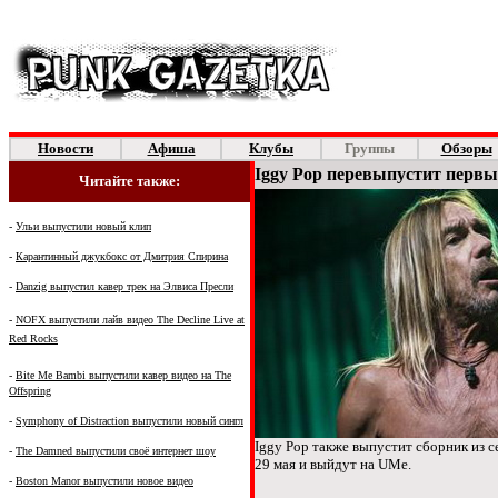
Новости
Афиша
Клубы
Группы
Обзоры
Iggy
Pop
перевыпустит первы
Читайте также:
-
Ульи выпустили новый клип
-
Карантинный джукбокс от Дмитрия Спирина
-
Danzig выпустил кавер трек на Элвиса Пресли
-
NOFX выпустили лайв видео The Decline Live at
Red Rocks
-
Bite Me Bambi выпустили кавер видео на
The
Offspring
-
Symphony of Distraction выпустили новый сингл
Iggy Pop также выпустит сборник из с
-
The Damned выпустили своё интернет шоу
29 мая и выйдут на UMe.
-
Boston Manor выпустили новое видео