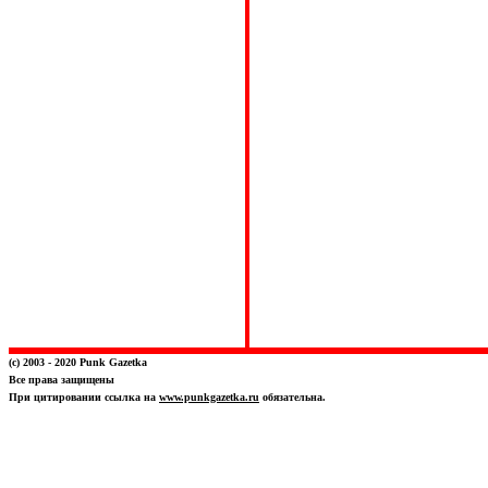
(c) 2003 - 2020 Punk Gazetka
Все права защищены
При цитировании ссылка на
www.punkgazetka.ru
обязательна.