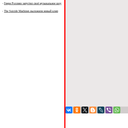
-
Генри Роллинз запустил своё музыкальное шоу
-
The Suicide Machines выложили новый клип