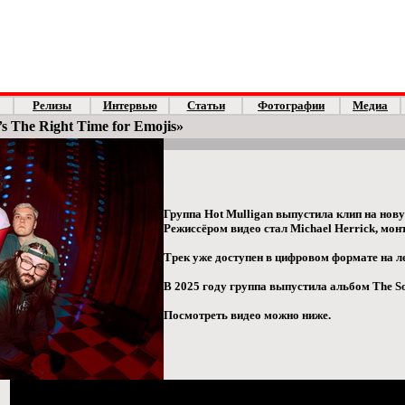
Релизы
Интервью
Статьи
Фотографии
Медиа
’s The Right Time for Emojis»
Группа Hot Mulligan выпустила клип на новую 
Режиссёром видео стал Michael Herrick, мон
Трек уже доступен в цифровом формате на л
В 2025 году группа выпустила альбом The Sou
Посмотреть видео можно ниже.