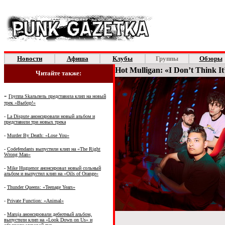
Новости
Афиша
Клубы
Группы
Обзоры
Hot Mulligan: «I Don’t Think It
Читайте также:
-
Группа Skaльпель представила клип на новый
трек «Выбор!»
-
La Dispute анонсировали новый альбом и
представили три новых трека
-
Murder By Death: «Lose You»
-
Codefendants выпустили клип на «The Right
Wrong Man»
-
Mike Huguenor анонсировал новый сольный
альбом и выпустил клип на «Oils of Orange»
-
Thunder Queens: «Teenage Years»
-
Private Function: «Animal»
-
Maruja анонсировали дебютный альбом,
выпустили клип на «Look Down on Us» и