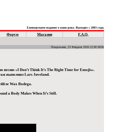
Еженедельное издание о панк-роке. Выходит с 2003 года.
Форум
Магазин
F.A.Q.
Пондельник, 23 Февраля 2026 22:00 MSK
песню «I Don’t Think It’s The Right Time for Emojis».
таж выполнил Lars Juveland.
ейбле Wax Bodega.
nd a Body Makes When It’s Still.