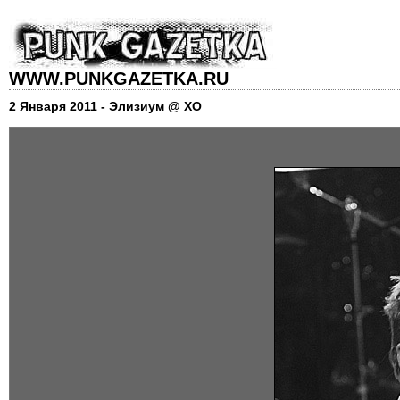
WWW.PUNKGAZETKA.RU
2 Января 2011 - Элизиум @ XO